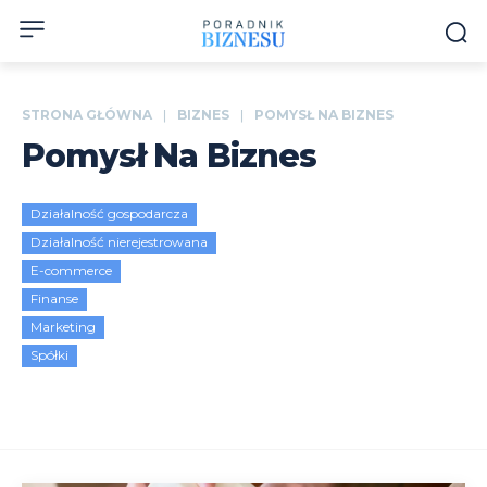
STRONA GŁÓWNA
BIZNES
POMYSŁ NA BIZNES
Pomysł Na Biznes
Działalność gospodarcza
Działalność nierejestrowana
E-commerce
Finanse
Marketing
Spółki