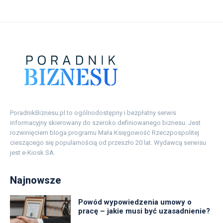
PoradnikBiznesu.pl to ogólnodostępny i bezpłatny serwis
informacyjny skierowany do szeroko definiowanego biznesu. Jest
rozwinięciem bloga programu Mała Księgowość Rzeczpospolitej
cieszącego się popularnością od przeszło 20 lat. Wydawcą serwisu
jest e-Kiosk SA.
Najnowsze
Powód wypowiedzenia umowy o
pracę – jakie musi być uzasadnienie?