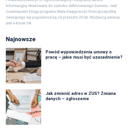
informacyjny skierowany do szeroko definiowanego biznesu. Jest
rozwinięciem bloga programu Mała Księgowość Rzeczpospolitej
cieszącego się popularnością od przeszło 20 lat. Wydawcą serwisu
jest e-Kiosk SA.
Najnowsze
Powód wypowiedzenia umowy o
pracę – jakie musi być uzasadnienie?
Jak zmienić adres w ZUS? Zmiana
danych – zgłoszenie