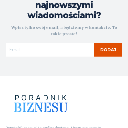
najnowszymi
wiadomościami?
Wpisz tylko swój email, a będziemy w kontakcie. To
takie proste!
DODAJ
PoradnikBiznesu.pl to ogólnodostępny i bezpłatny serwis