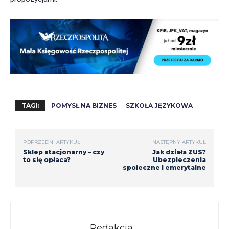
TAGI:
POMYSŁ NA BIZNES
SZKOŁA JĘZYKOWA
POPRZEDNI ARTYKUŁ
NASTĘPNY ARTYKUŁ
Sklep stacjonarny – czy
Jak działa ZUS?
to się opłaca?
Ubezpieczenia
społeczne i emerytalne
Redakcja