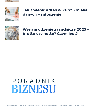
PoradnikBiznesu.pl to ogólnodostępny i bezpłatny serwis