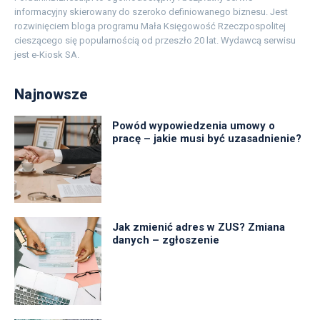
informacyjny skierowany do szeroko definiowanego biznesu. Jest
rozwinięciem bloga programu Mała Księgowość Rzeczpospolitej
cieszącego się popularnością od przeszło 20 lat. Wydawcą serwisu
jest e-Kiosk SA.
Najnowsze
Powód wypowiedzenia umowy o
pracę – jakie musi być uzasadnienie?
Jak zmienić adres w ZUS? Zmiana
danych – zgłoszenie