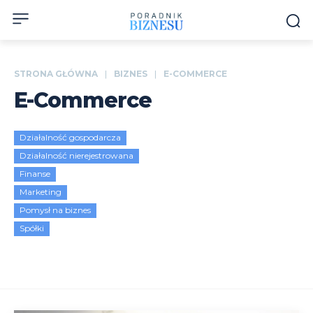
STRONA GŁÓWNA
BIZNES
E-COMMERCE
E-Commerce
Działalność gospodarcza
Działalność nierejestrowana
Finanse
Marketing
Pomysł na biznes
Spółki