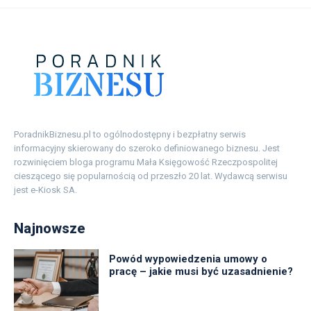
PoradnikBiznesu.pl to ogólnodostępny i bezpłatny serwis
informacyjny skierowany do szeroko definiowanego biznesu. Jest
rozwinięciem bloga programu Mała Księgowość Rzeczpospolitej
cieszącego się popularnością od przeszło 20 lat. Wydawcą serwisu
jest e-Kiosk SA.
Najnowsze
Powód wypowiedzenia umowy o
pracę – jakie musi być uzasadnienie?