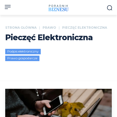
STRONA GŁÓWNA
PRAWO
PIECZĘĆ ELEKTRONICZNA
Pieczęć Elektroniczna
Podpis elektroniczny
Prawo gospodarcze