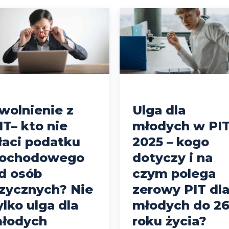
wolnienie z
Ulga dla
IT– kto nie
młodych w PI
łaci podatku
2025 – kogo
ochodowego
dotyczy i na
d osób
czym polega
izycznych? Nie
zerowy PIT dl
ylko ulga dla
młodych do 2
łodych
roku życia?