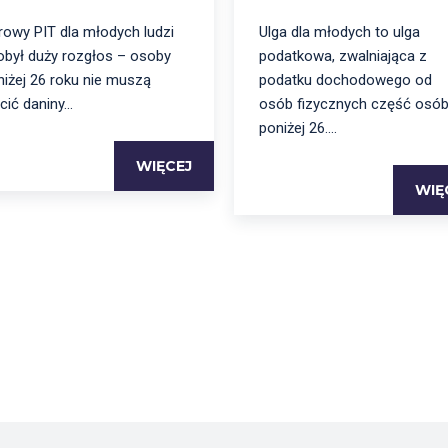
rowy PIT dla młodych ludzi
Ulga dla młodych to ulga
obył duży rozgłos – osoby
podatkowa, zwalniająca z
niżej 26 roku nie muszą
podatku dochodowego od
cić daniny...
osób fizycznych część osó
poniżej 26....
WIĘCEJ
WIĘ