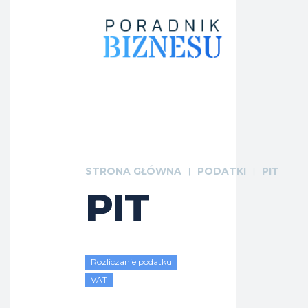
STRONA GŁÓWNA
PODATKI
PIT
PIT
Rozliczanie podatku
VAT