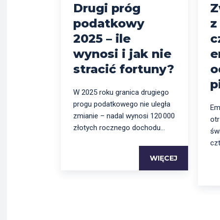
Drugi próg
Z
podatkowy
z
2025 – ile
c
wynosi i jak nie
e
stracić fortuny?
o
p
W 2025 roku granica drugiego
progu podatkowego nie uległa
Em
zmianie – nadal wynosi 120 000
ot
złotych rocznego dochodu...
świ
czt
WIĘCEJ