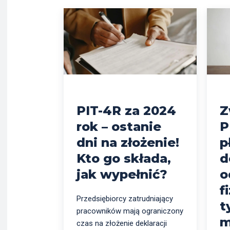
PIT-4R za 2024
Z
rok – ostanie
P
dni na złożenie!
p
Kto go składa,
d
jak wypełnić?
o
f
Przedsiębiorcy zatrudniający
t
pracowników mają ograniczony
m
czas na złożenie deklaracji