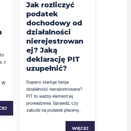
Jak rozliczyć
podatek
dochodowy od
n
działalności
nierejestrowan
ej? Jaką
 to
deklarację PIT
, z
uzupełnić?
Dopiero startuje twoja
. W
działalność nierejestrowana?
PIT to ważny element jej
prowadzenia. Sprawdź, czy
CEJ
zaliczki na podatek płacimy...
WIĘCEJ