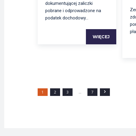
dokumentującej zaliczki
Ze
pobrane i odprowadzone na
zd
podatek dochodowy...
po
pła
WIĘCEJ
1
2
3
...
7