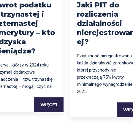
wrot podatku
Jaki PIT do
 trzynastej i
rozliczenia
zternastej
działalności
merytury – kto
nierejestrowa
dzyska
ej?
ieniądze?
Działalność nierejestrowana
każda działalność zarobkowa
eryci, którzy w 2024 roku
której przychody nie
rzymali dodatkowe
przekraczają 75% kwoty
adczenia – tzw. trzynastkę i
minimalnego wynagrodzenie
ernastkę – mogą liczyć na...
2025...
WIĘCEJ
WIĘ