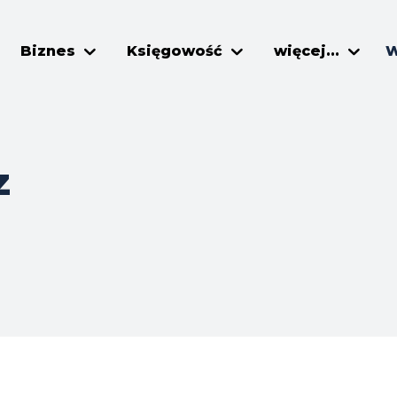
Biznes
Księgowość
więcej...
W
z