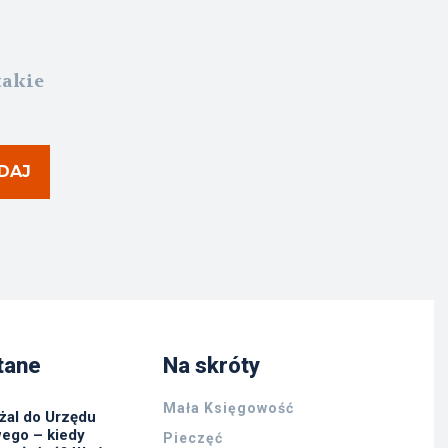
takie
DAJ
tane
Na skróty
Mała Księgowość
żal do Urzędu
ego – kiedy
Pieczęć