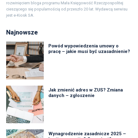
rozwinięciem bloga programu Mała Księgowość Rzeczpospolitej
cieszącego się popularnością od przeszło 20 lat. Wydawcą serwisu
jest e-Kiosk SA.
Najnowsze
Powód wypowiedzenia umowy o
pracę – jakie musi być uzasadnienie?
Jak zmienić adres w ZUS? Zmiana
danych – zgłoszenie
Wynagrodzenie zasadnicze 2025 –