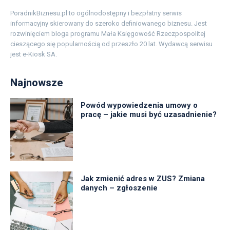
PoradnikBiznesu.pl to ogólnodostępny i bezpłatny serwis
informacyjny skierowany do szeroko definiowanego biznesu. Jest
rozwinięciem bloga programu Mała Księgowość Rzeczpospolitej
cieszącego się popularnością od przeszło 20 lat. Wydawcą serwisu
jest e-Kiosk SA.
Najnowsze
Powód wypowiedzenia umowy o
pracę – jakie musi być uzasadnienie?
Jak zmienić adres w ZUS? Zmiana
danych – zgłoszenie