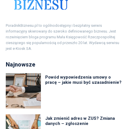
PoradnikBiznesu.pl to ogólnodostępny i bezpłatny serwis
informacyjny skierowany do szeroko definiowanego biznesu. Jest
rozwinięciem bloga programu Mała Księgowość Rzeczpospolitej
cieszącego się popularnością od przeszło 20 lat. Wydawcą serwisu
jest e-Kiosk SA.
Najnowsze
Powód wypowiedzenia umowy o
pracę – jakie musi być uzasadnienie?
Jak zmienić adres w ZUS? Zmiana
danych – zgłoszenie