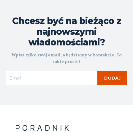
Chcesz być na bieżąco z
najnowszymi
wiadomościami?
Wpisz tylko swój email, a będziemy w kontakcie. To
takie proste!
DODAJ