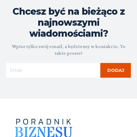
Chcesz być na bieżąco z
najnowszymi
wiadomościami?
Wpisz tylko swój email, a będziemy w kontakcie. To
takie proste!
DODAJ