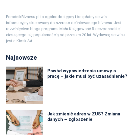
PoradnikBiznesu.pl to ogólnodostępny i bezpłatny serwis
informacyjny skierowany do szeroko definiowanego biznesu. Jest
rozwinięciem bloga programu Mała Księgowość Rzeczpospolitej
cieszącego się popularnością od przeszło 20 lat. Wydawcą serwisu
jest e-Kiosk SA.
Najnowsze
Powód wypowiedzenia umowy o
pracę – jakie musi być uzasadnienie?
Jak zmienić adres w ZUS? Zmiana
danych – zgłoszenie