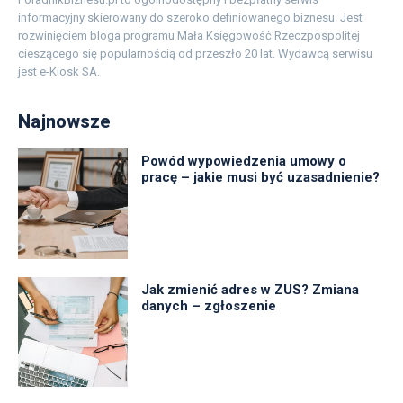
informacyjny skierowany do szeroko definiowanego biznesu. Jest
rozwinięciem bloga programu Mała Księgowość Rzeczpospolitej
cieszącego się popularnością od przeszło 20 lat. Wydawcą serwisu
jest e-Kiosk SA.
Najnowsze
Powód wypowiedzenia umowy o
pracę – jakie musi być uzasadnienie?
Jak zmienić adres w ZUS? Zmiana
danych – zgłoszenie