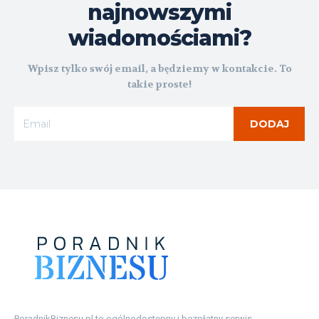
najnowszymi
wiadomościami?
Wpisz tylko swój email, a będziemy w kontakcie. To
takie proste!
DODAJ
PoradnikBiznesu.pl to ogólnodostępny i bezpłatny serwis