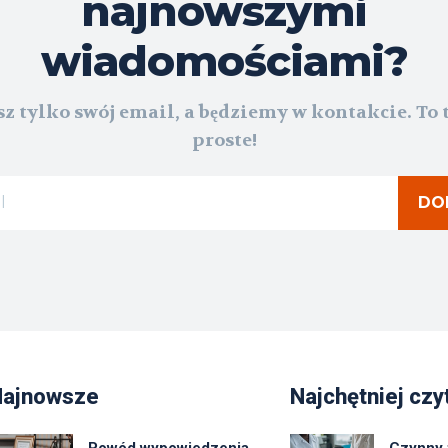
najnowszymi
wiadomościami?
z tylko swój email, a będziemy w kontakcie. To 
proste!
DO
Najnowsze
Najchętniej czy
Powód wypowiedzenia
Czynny 