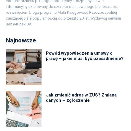
PoradnikBiznesu.pl to ogólnodostępny i bezpłatny serwis
informacyjny skierowany do szeroko definiowanego biznesu. Jest
rozwinięciem bloga programu Mała Księgowość Rzeczpospolitej
cieszącego się popularnością od przeszło 20 lat. Wydawcą serwisu
jest e-Kiosk SA.
Najnowsze
Powód wypowiedzenia umowy o
pracę – jakie musi być uzasadnienie?
Jak zmienić adres w ZUS? Zmiana
danych – zgłoszenie