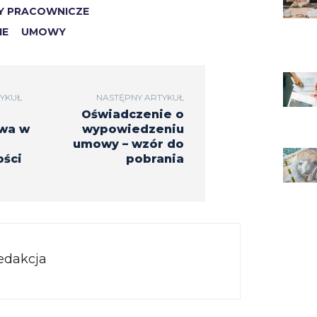
Y PRACOWNICZE
IE
UMOWY
YKUŁ
NASTĘPNY ARTYKUŁ
Oświadczenie o
twa w
wypowiedzeniu
umowy – wzór do
ści
pobrania
edakcja