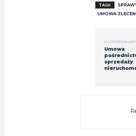
SPRAW
TAGI:
UMOWA ZLECEN
POPRZEDNI ART
Umowa
pośrednic
sprzedaży
nieruchomo
R