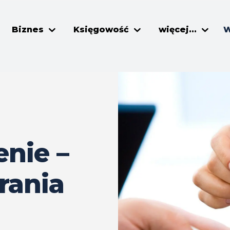
Biznes
Księgowość
więcej...
W
nie –
rania