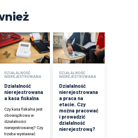
wnież
DZIAŁALNOŚĆ
DZIAŁALNOŚĆ
NIEREJESTROWANA
NIEREJESTROWANA
Działalność
Działalność
nierejestrowana
nierejestrowana
a kasa fiskalna
a praca na
etacie. Czy
Czy kasa fiskalna jest
można pracować
obowiązkowa w
i prowadzić
działalności
działalność
nierejestrowanej? Czy
nierejestrową?
trzeba wystawiać