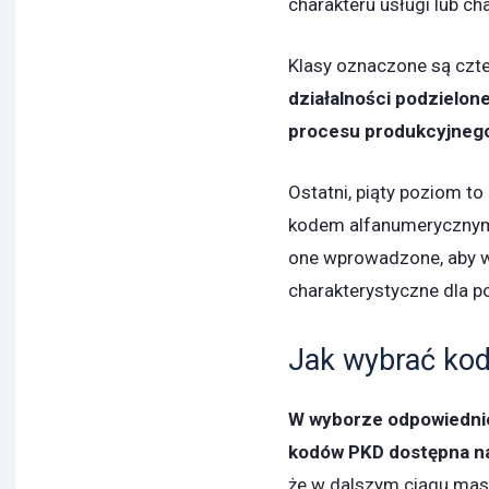
charakteru usługi lub ch
Klasy oznaczone są cz
działalności podzielone
procesu produkcyjnego 
Ostatni, piąty poziom t
kodem alfanumerycznym.
one wprowadzone, aby w
charakterystyczne dla po
Jak wybrać kod
W wyborze odpowiedni
kodów PKD dostępna na
że w dalszym ciągu mas