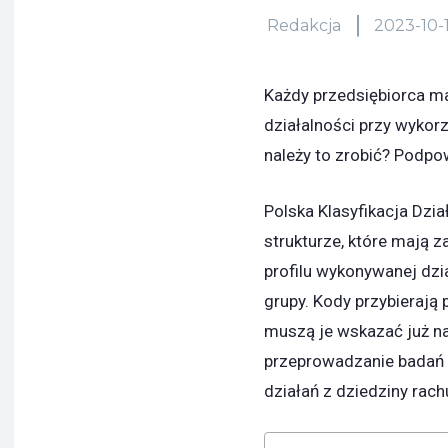
Redakcja
2023-10-
Każdy przedsiębiorca ma
działalności przy wykor
należy to zrobić? Podp
Polska Klasyfikacja Dzi
strukturze, które mają 
profilu wykonywanej dzi
grupy. Kody przybierają
muszą je wskazać już na 
przeprowadzanie badań 
działań z dziedziny rac