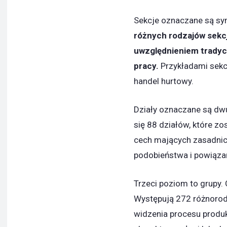
Sekcje oznaczane są s
różnych rodzajów sekcji
uwzględnieniem tradyc
pracy.
Przykładami sekcj
handel hurtowy.
Działy oznaczane są d
się 88 działów, które z
cech mających zasadnic
podobieństwa i powiąza
Trzeci poziom to grupy.
Występują 272 różnorodn
widzenia procesu produk