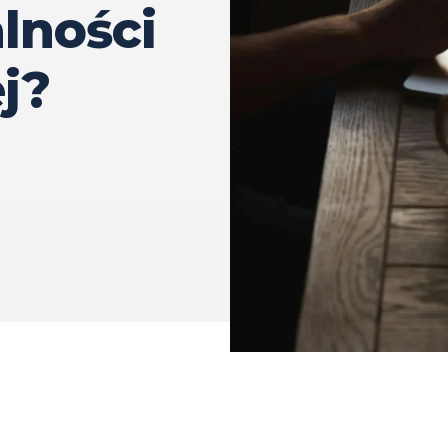
alności
j?