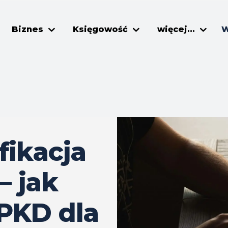
Biznes
Księgowość
więcej...
W
fikacja
– jak
PKD dla