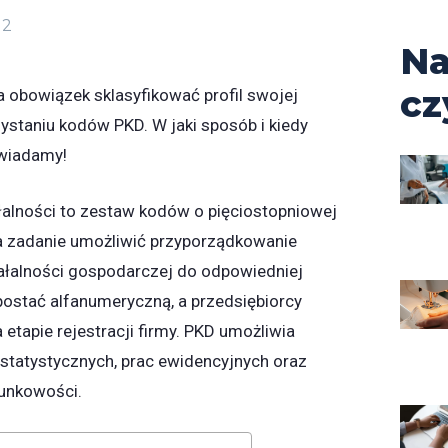
12
Na
cz
 obowiązek sklasyfikować profil swojej
zystaniu kodów PKD. W jaki sposób i kiedy
owiadamy!
ałalności to zestaw kodów o pięciostopniowej
za zadanie umożliwić przyporządkowanie
ałalności gospodarczej do odpowiedniej
 postać alfanumeryczną, a przedsiębiorcy
etapie rejestracji firmy. PKD umożliwia
statystycznych, prac ewidencyjnych oraz
hunkowości.