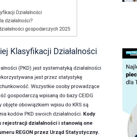
yfikacji Działalności
a działalności?
 działalności gospodarczych 2025
ej Klasyfikacji Działalności
łalności (PKD) jest systematyką działalności
korzystywana jest przez statystykę
 rachunkowość. Wszystkie osoby prowadzące
ość gospodarczą wpisaną do bazy CEIDG
y objęte obowiązkiem wpisu do KRS są
nia kodów PKD swoich działalności.
Kody
rejestracji działalności i stanowią one
numeru REGON przez Urząd Statystyczny.