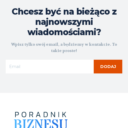
Chcesz być na bieżąco z
najnowszymi
wiadomościami?
Wpisz tylko swój email, a będziemy w kontakcie. To
takie proste!
DODAJ