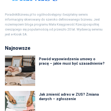
PoradnikBiznesu.pl to ogólnodostępny i bezpłatny serwis
informacyjny skierowany do szeroko definiowanego biznesu. Jest
rozwinięciem bloga programu Mała Księgowość Rzeczpospolitej
cieszącego się popularnością od przeszło 20 lat. Wydawcą serwisu
jest e-Kiosk SA.
Najnowsze
Powód wypowiedzenia umowy o
pracę – jakie musi być uzasadnienie?
Jak zmienić adres w ZUS? Zmiana
danych – zgłoszenie