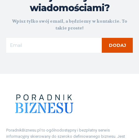
wiadomościami?
Wpisz tylko swój email, a będziemy w kontakcie. To
takie proste!
DODAJ
PoradnikBiznesu.pl to ogólnodostępny i bezpłatny serwis
informacyjny skierowany do szeroko definiowanego biznesu. Jest