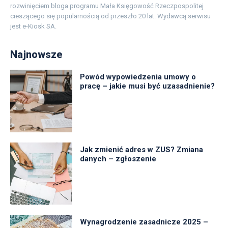
rozwinięciem bloga programu Mała Księgowość Rzeczpospolitej
cieszącego się popularnością od przeszło 20 lat. Wydawcą serwisu
jest e-Kiosk SA.
Najnowsze
Powód wypowiedzenia umowy o
pracę – jakie musi być uzasadnienie?
Jak zmienić adres w ZUS? Zmiana
danych – zgłoszenie
Wynagrodzenie zasadnicze 2025 –