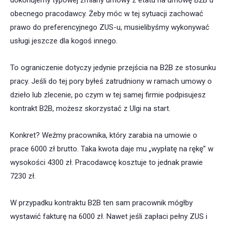
dokonujemy typowej zmiany umowy z etatu na umowę B2B u
obecnego pracodawcy. Żeby móc w tej sytuacji zachować
prawo do preferencyjnego ZUS-u, musielibyśmy wykonywać
usługi jeszcze dla kogoś innego.
To ograniczenie dotyczy jedynie przejścia na B2B ze stosunku
pracy. Jeśli do tej pory byłeś zatrudniony w ramach umowy o
dzieło lub zlecenie, po czym w tej samej firmie podpisujesz
kontrakt B2B, możesz skorzystać z Ulgi na start.
Konkret? Weźmy pracownika, który zarabia na umowie o
prace 6000 zł brutto. Taka kwota daje mu „wypłatę na rękę” w
wysokości 4300 zł. Pracodawcę kosztuje to jednak prawie
7230 zł.
W przypadku kontraktu B2B ten sam pracownik mógłby
wystawić fakturę na 6000 zł. Nawet jeśli zapłaci pełny ZUS i