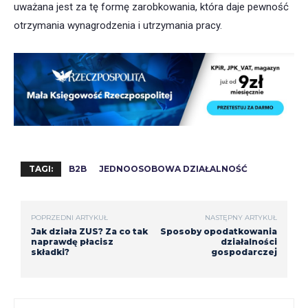
uważana jest za tę formę zarobkowania, która daje pewność
otrzymania wynagrodzenia i utrzymania pracy.
TAGI:
B2B
JEDNOOSOBOWA DZIAŁALNOŚĆ
POPRZEDNI ARTYKUŁ
NASTĘPNY ARTYKUŁ
Jak działa ZUS? Za co tak
Sposoby opodatkowania
naprawdę płacisz
działalności
składki?
gospodarczej