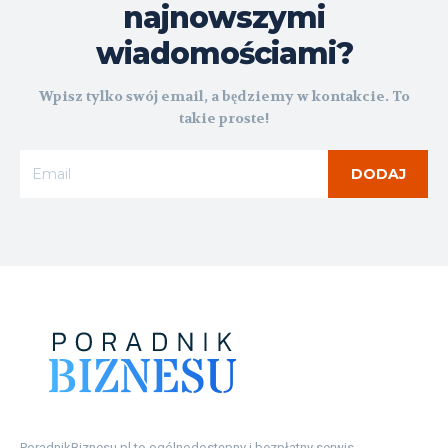
najnowszymi
wiadomościami?
Wpisz tylko swój email, a będziemy w kontakcie. To
takie proste!
DODAJ
PoradnikBiznesu.pl to ogólnodostępny i bezpłatny serwis