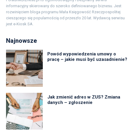
informacyjny skierowany do szeroko definiowanego biznesu. Jest
rozwinięciem bloga programu Mała Księgowość Rzeczpospolitej
cieszącego się popularnością od przeszło 20 lat. Wydawcą serwisu
jest e-Kiosk SA.
Najnowsze
Powód wypowiedzenia umowy o
pracę – jakie musi być uzasadnienie?
Jak zmienić adres w ZUS? Zmiana
danych – zgłoszenie