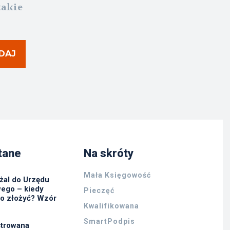
takie
DAJ
tane
Na skróty
Mała Księgowość
żal do Urzędu
ego – kiedy
Pieczęć
go złożyć? Wzór
Kwalifikowana
SmartPodpis
strowana