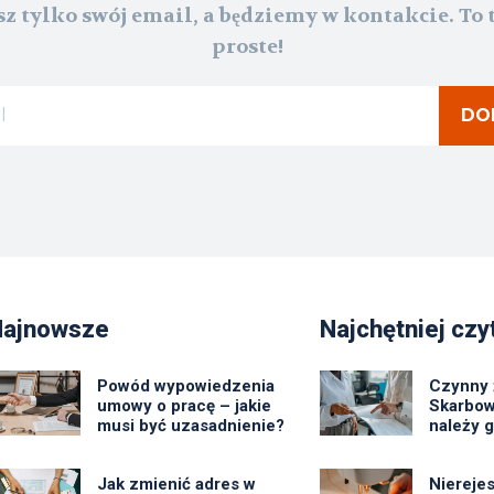
z tylko swój email, a będziemy w kontakcie. To 
proste!
DO
Najnowsze
Najchętniej czy
Powód wypowiedzenia
Czynny 
umowy o pracę – jakie
Skarbow
musi być uzasadnienie?
należy 
Jak zmienić adres w
Niereje