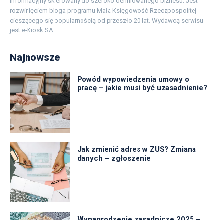
informacyjny skierowany do szeroko definiowanego biznesu. Jest
rozwinięciem bloga programu Mała Księgowość Rzeczpospolitej
cieszącego się popularnością od przeszło 20 lat. Wydawcą serwisu
jest e-Kiosk SA.
Najnowsze
Powód wypowiedzenia umowy o
pracę – jakie musi być uzasadnienie?
Jak zmienić adres w ZUS? Zmiana
danych – zgłoszenie
Wynagrodzenie zasadnicze 2025 –