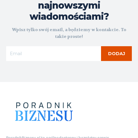
najnowszymi
wiadomościami?
Wpisz tylko swój email, a będziemy w kontakcie. To
takie proste!
DODAJ
PoradnikBiznesu.pl to ogólnodostępny i bezpłatny serwis