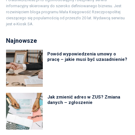
informacyjny skierowany do szeroko definiowanego biznesu. Jest
rozwinięciem bloga programu Mała Księgowość Rzeczpospolitej
cieszącego się popularnością od przeszło 20 lat. Wydawcą serwisu
jest e-Kiosk SA.
Najnowsze
Powód wypowiedzenia umowy o
pracę – jakie musi być uzasadnienie?
Jak zmienić adres w ZUS? Zmiana
danych – zgłoszenie