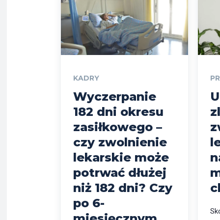
KADRY
P
Wyczerpanie
U
182 dni okresu
z
zasiłkowego –
z
czy zwolnienie
l
lekarskie może
n
potrwać dłużej
m
niż 182 dni? Czy
c
po 6-
Sko
miesięcznym