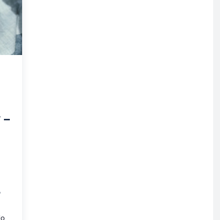
 –
?
do