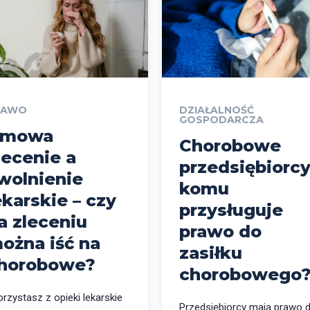
RAWO
DZIAŁALNOŚĆ
GOSPODARCZA
mowa
Chorobowe
lecenie a
przedsiębiorcy
wolnienie
komu
ekarskie – czy
przysługuje
a zleceniu
prawo do
ożna iść na
zasiłku
horobowe?
chorobowego
rzystasz z opieki lekarskie
Przedsiębiorcy mają prawo 