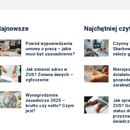
Najnowsze
Najchętniej czy
Powód wypowiedzenia
Czynny 
umowy o pracę – jakie
Skarbow
musi być uzasadnienie?
należy 
Jak zmienić adres w
Niereje
ZUS? Zmiana danych –
działal
zgłoszenie
gospoda
zarabiać
Wynagrodzenie
zasadnicze 2025 –
Jak spr
brutto czy netto? Czym
ZUS? Gd
jest?
status d
przyzna
świadcz