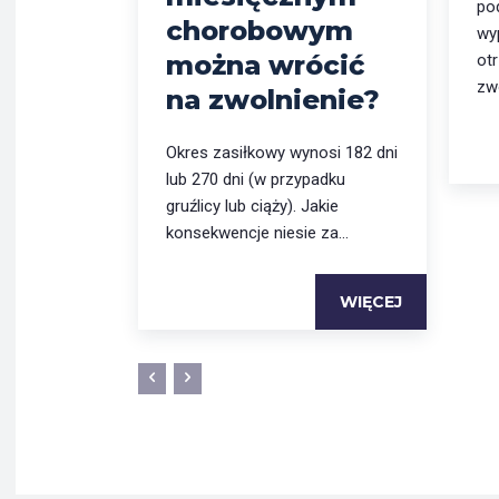
po
chorobowym
wy
można wrócić
ot
zwo
na zwolnienie?
Okres zasiłkowy wynosi 182 dni
lub 270 dni (w przypadku
gruźlicy lub ciąży). Jakie
konsekwencje niesie za...
WIĘCEJ