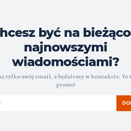
hcesz być na bieżąco
najnowszymi
wiadomościami?
z tylko swój email, a będziemy w kontakcie. To 
proste!
DO