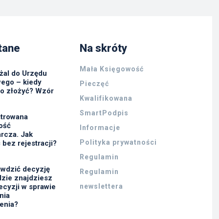
tane
Na skróty
Mała Księgowość
żal do Urzędu
ego – kiedy
Pieczęć
go złożyć? Wzór
Kwalifikowana
SmartPodpis
strowana
ność
Informacje
rcza. Jak
Polityka prywatności
 bez rejestracji?
Regulamin
awdzić decyzję
Regulamin
zie znajdziesz
ecyzji w sprawie
newslettera
nia
enia?