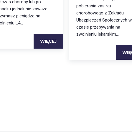
dczas choroby lub po
pobierania zasiłku
padku jednak nie zawsze
chorobowego z Zakładu
rzymasz pieniądze na
Ubezpieczeń Społecznych w
lnieniu L4...
czasie przebywania na
zwolnieniu lekarskim....
WIĘCEJ
WIĘ