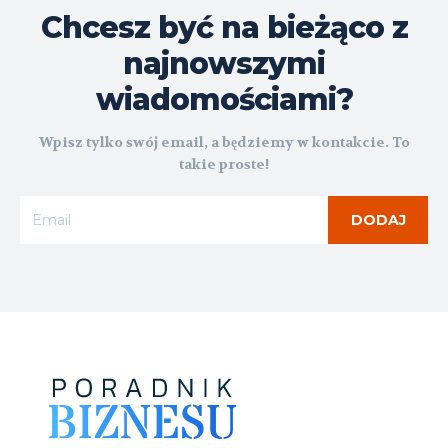
Chcesz być na bieżąco z
najnowszymi
wiadomościami?
Wpisz tylko swój email, a będziemy w kontakcie. To
takie proste!
DODAJ