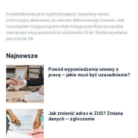
PoradnikBiznesu.pl to ogólnodostępny i bezpłatny serwis
informacyjny skierowany do szeroko definiowanego biznesu. Jest
rozwinięciem bloga programu Mała Księgowość Rzeczpospolitej
cieszącego się popularnością od przeszło 20 lat. Wydawcą serwisu
jest e-Kiosk SA.
Najnowsze
Powód wypowiedzenia umowy o
pracę – jakie musi być uzasadnienie?
Jak zmienić adres w ZUS? Zmiana
danych – zgłoszenie