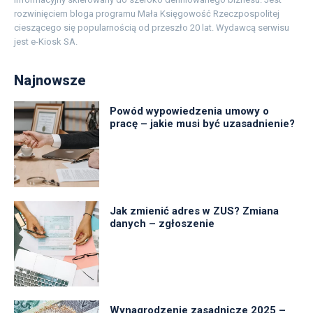
rozwinięciem bloga programu Mała Księgowość Rzeczpospolitej
cieszącego się popularnością od przeszło 20 lat. Wydawcą serwisu
jest e-Kiosk SA.
Najnowsze
Powód wypowiedzenia umowy o
pracę – jakie musi być uzasadnienie?
Jak zmienić adres w ZUS? Zmiana
danych – zgłoszenie
Wynagrodzenie zasadnicze 2025 –