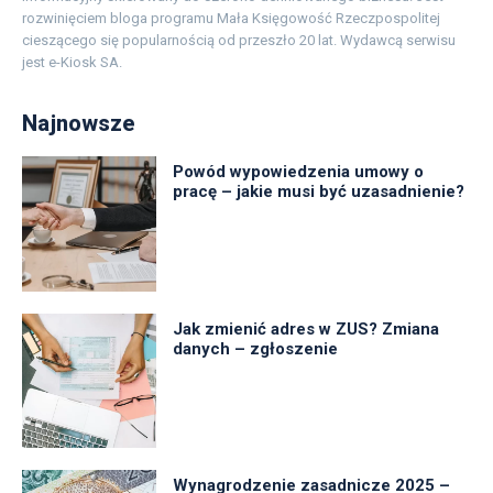
rozwinięciem bloga programu Mała Księgowość Rzeczpospolitej
cieszącego się popularnością od przeszło 20 lat. Wydawcą serwisu
jest e-Kiosk SA.
Najnowsze
Powód wypowiedzenia umowy o
pracę – jakie musi być uzasadnienie?
Jak zmienić adres w ZUS? Zmiana
danych – zgłoszenie
Wynagrodzenie zasadnicze 2025 –