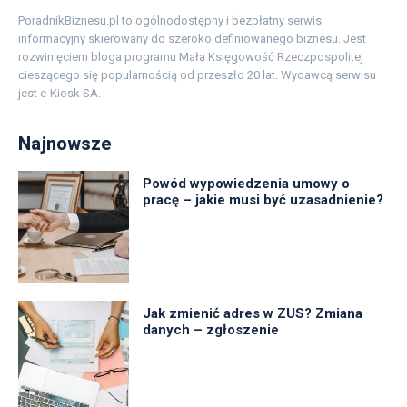
PoradnikBiznesu.pl to ogólnodostępny i bezpłatny serwis
informacyjny skierowany do szeroko definiowanego biznesu. Jest
rozwinięciem bloga programu Mała Księgowość Rzeczpospolitej
cieszącego się popularnością od przeszło 20 lat. Wydawcą serwisu
jest e-Kiosk SA.
Najnowsze
Powód wypowiedzenia umowy o
pracę – jakie musi być uzasadnienie?
Jak zmienić adres w ZUS? Zmiana
danych – zgłoszenie