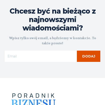
Chcesz być na bieżąco z
najnowszymi
wiadomościami?
Wpisz tylko swój email, a będziemy w kontakcie. To
takie proste!
DODAJ