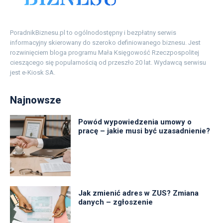
PoradnikBiznesu.pl to ogólnodostępny i bezpłatny serwis
informacyjny skierowany do szeroko definiowanego biznesu. Jest
rozwinięciem bloga programu Mała Księgowość Rzeczpospolitej
cieszącego się popularnością od przeszło 20 lat. Wydawcą serwisu
jest e-Kiosk SA.
Najnowsze
Powód wypowiedzenia umowy o
pracę – jakie musi być uzasadnienie?
Jak zmienić adres w ZUS? Zmiana
danych – zgłoszenie