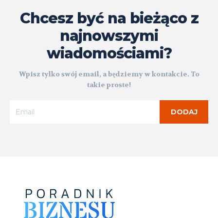
Chcesz być na bieżąco z
najnowszymi
wiadomościami?
Wpisz tylko swój email, a będziemy w kontakcie. To
takie proste!
DODAJ