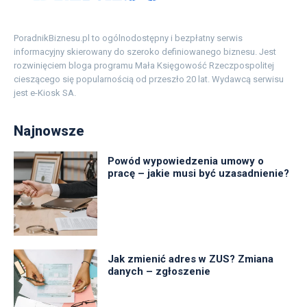
PoradnikBiznesu.pl to ogólnodostępny i bezpłatny serwis
informacyjny skierowany do szeroko definiowanego biznesu. Jest
rozwinięciem bloga programu Mała Księgowość Rzeczpospolitej
cieszącego się popularnością od przeszło 20 lat. Wydawcą serwisu
jest e-Kiosk SA.
Najnowsze
Powód wypowiedzenia umowy o
pracę – jakie musi być uzasadnienie?
Jak zmienić adres w ZUS? Zmiana
danych – zgłoszenie