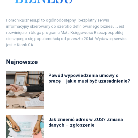
PoradnikBiznesu.pl to ogólnodostępny i bezpłatny serwis
informacyjny skierowany do szeroko definiowanego biznesu. Jest
rozwinięciem bloga programu Mała Księgowość Rzeczpospolitej
cieszącego się popularnością od przeszło 20 lat. Wydawcą serwisu
jest e-Kiosk SA.
Najnowsze
Powód wypowiedzenia umowy o
pracę – jakie musi być uzasadnienie?
Jak zmienić adres w ZUS? Zmiana
danych – zgłoszenie