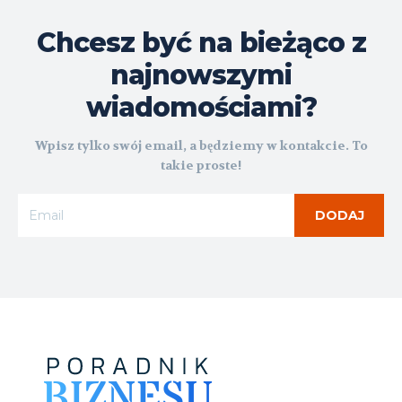
Chcesz być na bieżąco z
najnowszymi
wiadomościami?
Wpisz tylko swój email, a będziemy w kontakcie. To
takie proste!
DODAJ