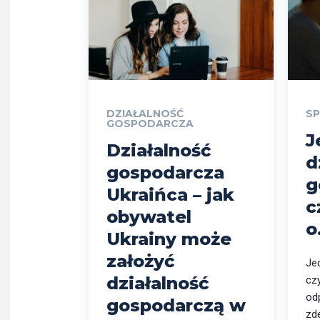
DZIAŁALNOŚĆ
SP
GOSPODARCZA
J
Działalność
d
gospodarcza
g
Ukraińca – jak
c
obywatel
o
Ukrainy może
założyć
Je
działalność
cz
od
gospodarczą w
zd