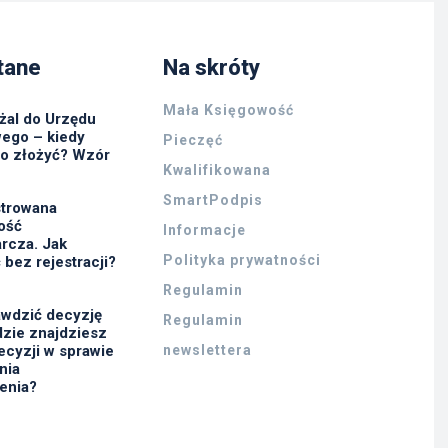
tane
Na skróty
Mała Księgowość
żal do Urzędu
ego – kiedy
Pieczęć
go złożyć? Wzór
Kwalifikowana
SmartPodpis
strowana
ność
Informacje
rcza. Jak
Polityka prywatności
 bez rejestracji?
Regulamin
awdzić decyzję
Regulamin
zie znajdziesz
ecyzji w sprawie
newslettera
nia
enia?