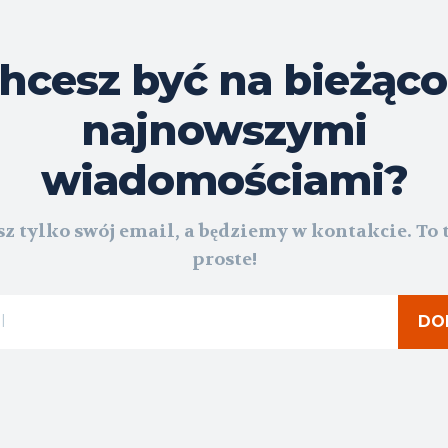
hcesz być na bieżąco
najnowszymi
wiadomościami?
z tylko swój email, a będziemy w kontakcie. To 
proste!
DO