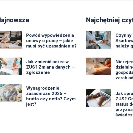
Najnowsze
Najchętniej czy
Powód wypowiedzenia
Czynny 
umowy o pracę – jakie
Skarbow
musi być uzasadnienie?
należy 
Jak zmienić adres w
Niereje
ZUS? Zmiana danych –
działal
zgłoszenie
gospoda
zarabiać
Wynagrodzenie
zasadnicze 2025 –
Jak spr
brutto czy netto? Czym
ZUS? Gd
jest?
status d
przyzna
świadcz