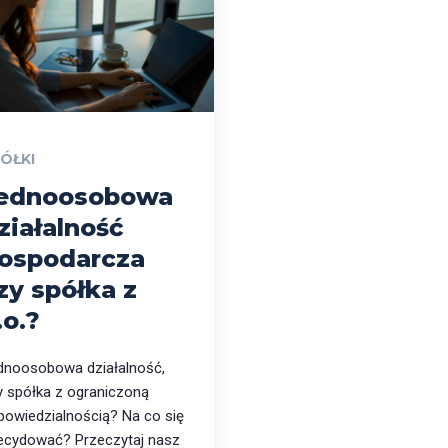
ÓŁKI
ednoosobowa
ziałalność
ospodarcza
zy spółka z
.o.?
dnoosobowa działalność,
y spółka z ograniczoną
powiedzialnością? Na co się
ecydować? Przeczytaj nasz