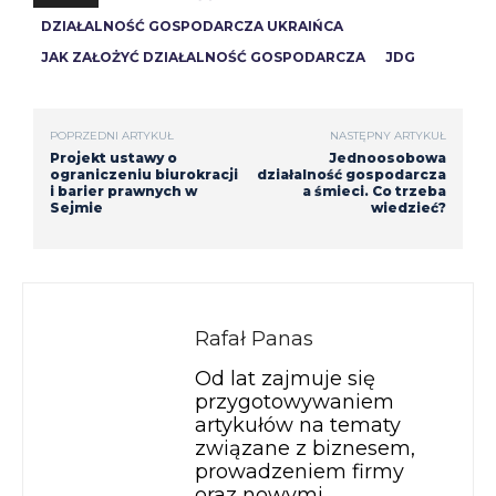
DZIAŁALNOŚĆ GOSPODARCZA UKRAIŃCA
JAK ZAŁOŻYĆ DZIAŁALNOŚĆ GOSPODARCZA
JDG
POPRZEDNI ARTYKUŁ
NASTĘPNY ARTYKUŁ
Projekt ustawy o
Jednoosobowa
ograniczeniu biurokracji
działalność gospodarcza
i barier prawnych w
a śmieci. Co trzeba
Sejmie
wiedzieć?
Rafał Panas
Od lat zajmuje się
przygotowywaniem
artykułów na tematy
związane z biznesem,
prowadzeniem firmy
oraz nowymi