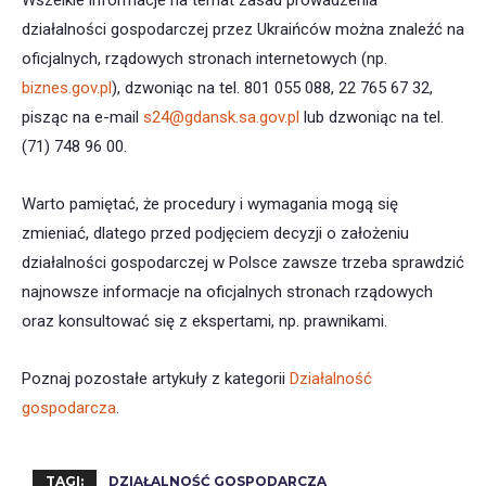
Wszelkie informacje na temat zasad prowadzenia
działalności gospodarczej przez Ukraińców można znaleźć na
oficjalnych, rządowych stronach internetowych (np.
biznes.gov.pl
), dzwoniąc na tel. 801 055 088, 22 765 67 32,
pisząc na e-mail
s24@gdansk.sa.gov.pl
lub dzwoniąc na tel.
(71) 748 96 00.
Warto pamiętać, że procedury i wymagania mogą się
zmieniać, dlatego przed podjęciem decyzji o założeniu
działalności gospodarczej w Polsce zawsze trzeba sprawdzić
najnowsze informacje na oficjalnych stronach rządowych
oraz konsultować się z ekspertami, np. prawnikami.
Poznaj pozostałe artykuły z kategorii
Działalność
gospodarcza
.
TAGI:
DZIAŁALNOŚĆ GOSPODARCZA