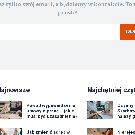
z tylko swój email, a będziemy w kontakcie. To 
proste!
DO
Najnowsze
Najchętniej czy
Powód wypowiedzenia
Czynny 
umowy o pracę – jakie
Skarbow
musi być uzasadnienie?
należy 
Jak zmienić adres w
Niereje