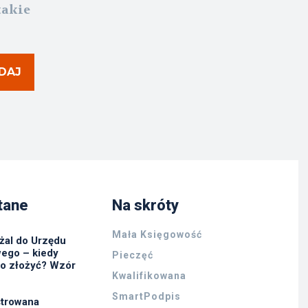
takie
DAJ
tane
Na skróty
Mała Księgowość
żal do Urzędu
ego – kiedy
Pieczęć
go złożyć? Wzór
Kwalifikowana
SmartPodpis
strowana