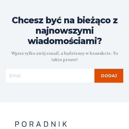
Chcesz być na bieżąco z
najnowszymi
wiadomościami?
Wpisz tylko swój email, a będziemy w kontakcie. To
takie proste!
DODAJ