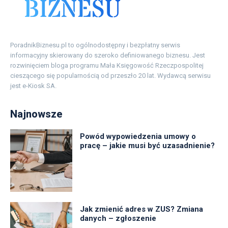
PoradnikBiznesu.pl to ogólnodostępny i bezpłatny serwis
informacyjny skierowany do szeroko definiowanego biznesu. Jest
rozwinięciem bloga programu Mała Księgowość Rzeczpospolitej
cieszącego się popularnością od przeszło 20 lat. Wydawcą serwisu
jest e-Kiosk SA.
Najnowsze
Powód wypowiedzenia umowy o
pracę – jakie musi być uzasadnienie?
Jak zmienić adres w ZUS? Zmiana
danych – zgłoszenie