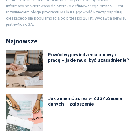
informacyjny skierowany do szeroko definiowanego biznesu. Jest
rozwinięciem bloga programu Mała Księgowość Rzeczpospolitej
cieszącego się popularnością od przeszło 20 lat. Wydawcą serwisu
jest e-Kiosk SA.
Najnowsze
Powód wypowiedzenia umowy o
pracę – jakie musi być uzasadnienie?
Jak zmienić adres w ZUS? Zmiana
danych – zgłoszenie