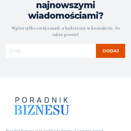
najnowszymi
wiadomościami?
Wpisz tylko swój email, a będziemy w kontakcie. To
takie proste!
DODAJ
PoradnikBiznesu.pl to ogólnodostępny i bezpłatny serwis