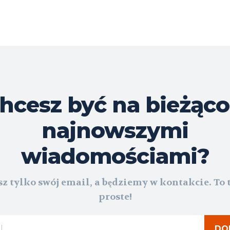
hcesz być na bieżąco
najnowszymi
wiadomościami?
z tylko swój email, a będziemy w kontakcie. To 
proste!
DO