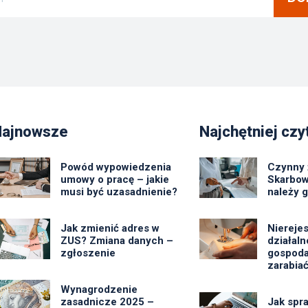
Najnowsze
Najchętniej czy
Powód wypowiedzenia
Czynny 
umowy o pracę – jakie
Skarbow
musi być uzasadnienie?
należy 
Jak zmienić adres w
Niereje
ZUS? Zmiana danych –
działal
zgłoszenie
gospoda
zarabiać
Wynagrodzenie
zasadnicze 2025 –
Jak spr