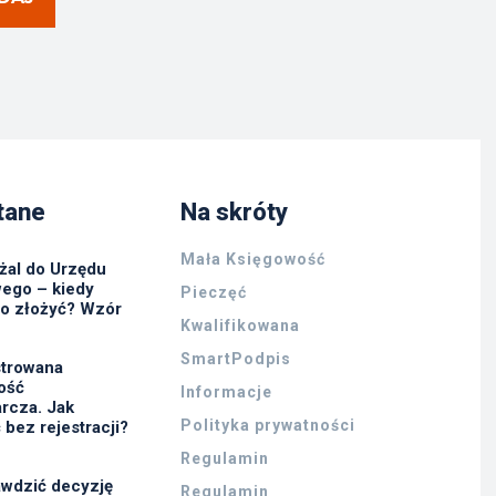
tane
Na skróty
Mała Księgowość
żal do Urzędu
ego – kiedy
Pieczęć
go złożyć? Wzór
Kwalifikowana
SmartPodpis
strowana
ność
Informacje
rcza. Jak
Polityka prywatności
 bez rejestracji?
Regulamin
awdzić decyzję
Regulamin