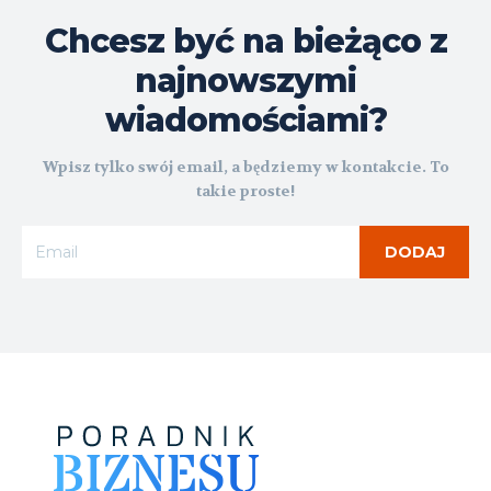
Chcesz być na bieżąco z
najnowszymi
wiadomościami?
Wpisz tylko swój email, a będziemy w kontakcie. To
takie proste!
DODAJ