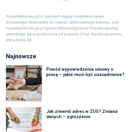
PoradnikBiznesu.pl to ogólnodostępny i bezpłatny serwis
informacyjny skierowany do szeroko definiowanego biznesu. Jest
rozwinięciem bloga programu Mała Księgowość Rzeczpospolitej
cieszącego się popularnością od przeszło 20 lat. Wydawcą serwisu
jest e-Kiosk SA.
Najnowsze
Powód wypowiedzenia umowy o
pracę – jakie musi być uzasadnienie?
Jak zmienić adres w ZUS? Zmiana
danych – zgłoszenie