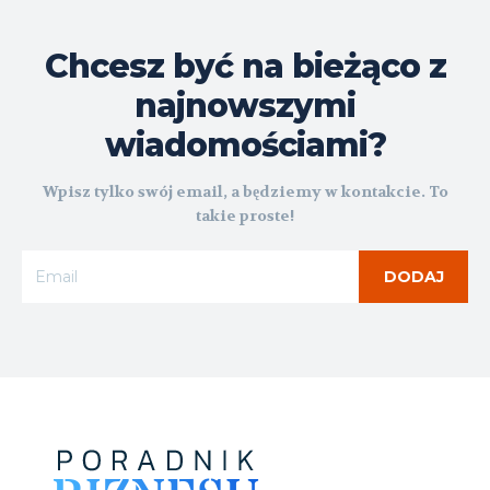
Chcesz być na bieżąco z
najnowszymi
wiadomościami?
Wpisz tylko swój email, a będziemy w kontakcie. To
takie proste!
DODAJ