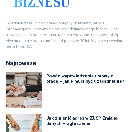
PoradnikBiznesu.pl to ogólnodostępny i bezpłatny serwis
informacyjny skierowany do szeroko definiowanego biznesu. Jest
rozwinięciem bloga programu Mała Księgowość Rzeczpospolitej
cieszącego się popularnością od przeszło 20 lat. Wydawcą serwisu
jest e-Kiosk SA.
Najnowsze
Powód wypowiedzenia umowy o
pracę – jakie musi być uzasadnienie?
Jak zmienić adres w ZUS? Zmiana
danych – zgłoszenie