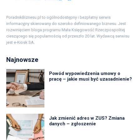
PoradnikBiznesu.pl to ogólnodostępny i bezpłatny serwis
informacyjny skierowany do szeroko definiowanego biznesu. Jest
rozwinięciem bloga programu Mała Księgowość Rzeczpospolitej
cieszącego się popularnością od przeszło 20 lat. Wydawcą serwisu
jest e-Kiosk SA.
Najnowsze
Powód wypowiedzenia umowy o
pracę – jakie musi być uzasadnienie?
Jak zmienić adres w ZUS? Zmiana
danych – zgłoszenie