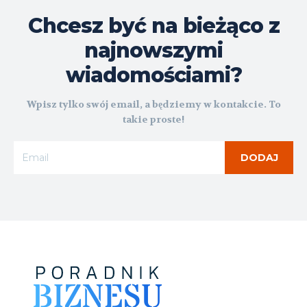
Chcesz być na bieżąco z
najnowszymi
wiadomościami?
Wpisz tylko swój email, a będziemy w kontakcie. To
takie proste!
DODAJ