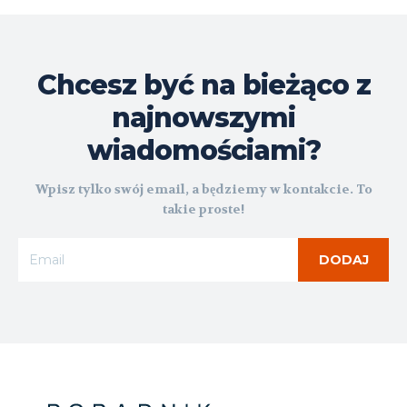
Chcesz być na bieżąco z
najnowszymi
wiadomościami?
Wpisz tylko swój email, a będziemy w kontakcie. To
takie proste!
DODAJ