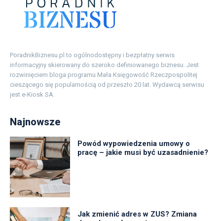
PoradnikBiznesu.pl to ogólnodostępny i bezpłatny serwis
informacyjny skierowany do szeroko definiowanego biznesu. Jest
rozwinięciem bloga programu Mała Księgowość Rzeczpospolitej
cieszącego się popularnością od przeszło 20 lat. Wydawcą serwisu
jest e-Kiosk SA.
Najnowsze
Powód wypowiedzenia umowy o
pracę – jakie musi być uzasadnienie?
Jak zmienić adres w ZUS? Zmiana