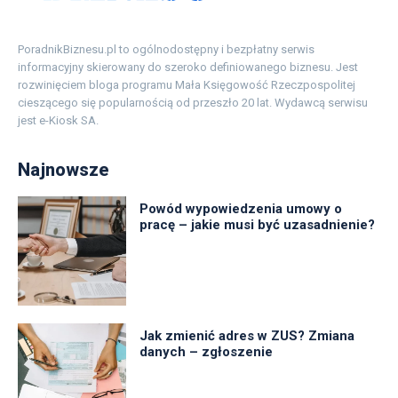
PoradnikBiznesu.pl to ogólnodostępny i bezpłatny serwis
informacyjny skierowany do szeroko definiowanego biznesu. Jest
rozwinięciem bloga programu Mała Księgowość Rzeczpospolitej
cieszącego się popularnością od przeszło 20 lat. Wydawcą serwisu
jest e-Kiosk SA.
Najnowsze
Powód wypowiedzenia umowy o
pracę – jakie musi być uzasadnienie?
Jak zmienić adres w ZUS? Zmiana
danych – zgłoszenie