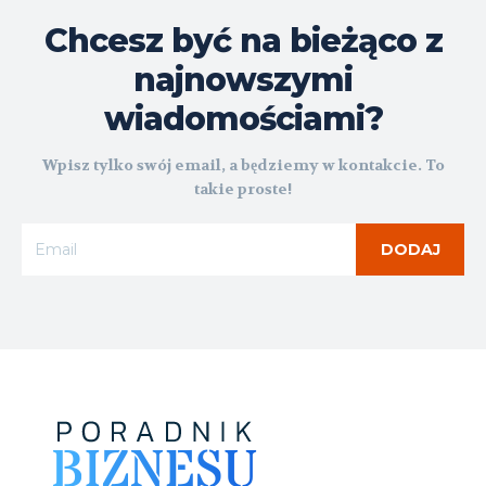
Chcesz być na bieżąco z
najnowszymi
wiadomościami?
Wpisz tylko swój email, a będziemy w kontakcie. To
takie proste!
DODAJ