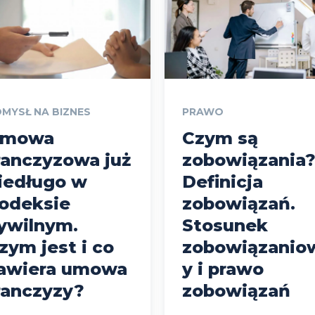
MYSŁ NA BIZNES
PRAWO
mowa
Czym są
ranczyzowa już
zobowiązania
iedługo w
Definicja
odeksie
zobowiązań.
ywilnym.
Stosunek
zym jest i co
zobowiązanio
awiera umowa
y i prawo
ranczyzy?
zobowiązań