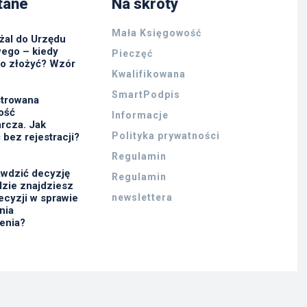
tane
Na skróty
Mała Księgowość
żal do Urzędu
ego – kiedy
Pieczęć
go złożyć? Wzór
Kwalifikowana
SmartPodpis
strowana
ność
Informacje
rcza. Jak
Polityka prywatności
 bez rejestracji?
Regulamin
awdzić decyzję
Regulamin
zie znajdziesz
ecyzji w sprawie
newslettera
nia
enia?