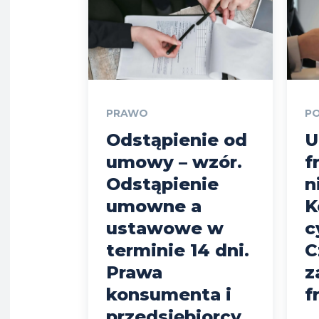
PRAWO
PO
Odstąpienie od
U
umowy – wzór.
f
Odstąpienie
n
umowne a
K
ustawowe w
c
terminie 14 dni.
C
Prawa
z
konsumenta i
f
przedsiębiorcy