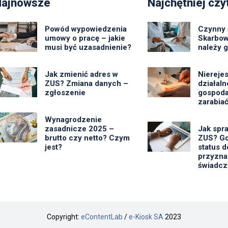
Najnowsze
Najchętniej czy
Powód wypowiedzenia
Czynny 
umowy o pracę – jakie
Skarbow
musi być uzasadnienie?
należy 
Jak zmienić adres w
Niereje
ZUS? Zmiana danych –
działal
zgłoszenie
gospoda
zarabiać
Wynagrodzenie
zasadnicze 2025 –
Jak spr
brutto czy netto? Czym
ZUS? Gd
jest?
status d
przyzna
świadcz
Copyright:
eContentLab
/
e-Kiosk SA
2023