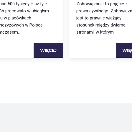
ad 500 tysięcy – aż tyle
Zobowiązanie to pojęcie z
ób pracowało w ubiegłym
prawa cywilnego. Zobowiąza
ku w placówkach
jest to prawnie wiążący
anczyzowych w Polsce.
stosunek między dwiema
mczasem...
stronami, w którym...
WIĘCEJ
WIĘ