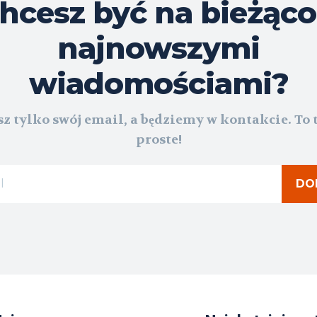
hcesz być na bieżąco
najnowszymi
wiadomościami?
z tylko swój email, a będziemy w kontakcie. To 
proste!
DO