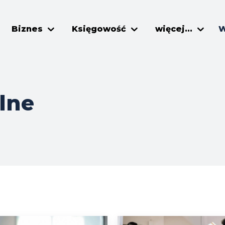
Biznes
Księgowość
więcej...
W
lne