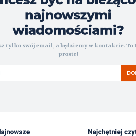
najnowszymi
wiadomościami?
z tylko swój email, a będziemy w kontakcie. To 
proste!
DO
Najnowsze
Najchętniej czy