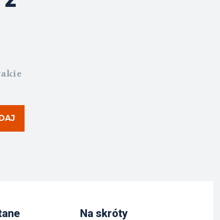
takie
DAJ
tane
Na skróty