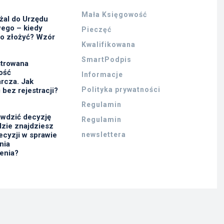
Mała Księgowość
żal do Urzędu
ego – kiedy
Pieczęć
go złożyć? Wzór
Kwalifikowana
SmartPodpis
strowana
ność
Informacje
rcza. Jak
Polityka prywatności
 bez rejestracji?
Regulamin
awdzić decyzję
Regulamin
zie znajdziesz
ecyzji w sprawie
newslettera
nia
enia?