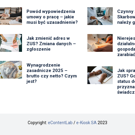
Powód wypowiedzenia
Czynny 
umowy o pracę – jakie
Skarbow
musi być uzasadnienie?
należy 
Jak zmienić adres w
Niereje
ZUS? Zmiana danych –
działal
zgłoszenie
gospoda
zarabiać
Wynagrodzenie
zasadnicze 2025 –
Jak spr
brutto czy netto? Czym
ZUS? Gd
jest?
status d
przyzna
świadcz
Copyright:
eContentLab
/
e-Kiosk SA
2023