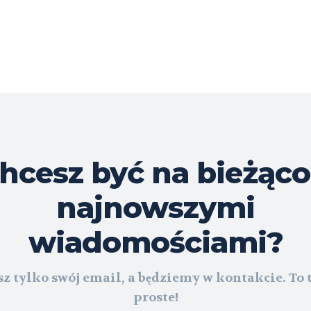
hcesz być na bieżąco
najnowszymi
wiadomościami?
z tylko swój email, a będziemy w kontakcie. To 
proste!