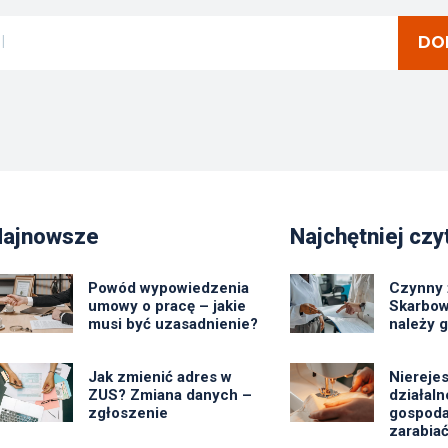
DO
Najnowsze
Najchętniej czy
Powód wypowiedzenia
Czynny 
umowy o pracę – jakie
Skarbow
musi być uzasadnienie?
należy 
Jak zmienić adres w
Niereje
ZUS? Zmiana danych –
działal
zgłoszenie
gospoda
zarabiać