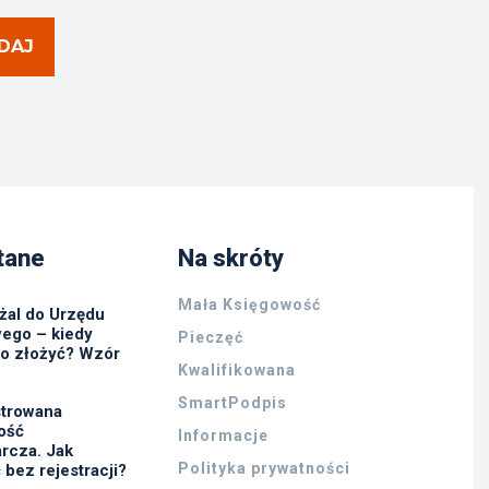
DAJ
tane
Na skróty
Mała Księgowość
żal do Urzędu
ego – kiedy
Pieczęć
go złożyć? Wzór
Kwalifikowana
SmartPodpis
strowana
ność
Informacje
rcza. Jak
Polityka prywatności
 bez rejestracji?