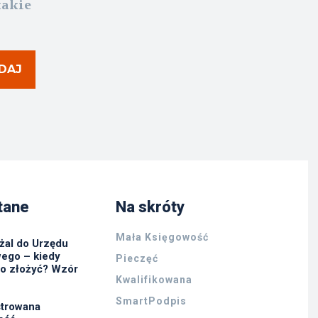
takie
DAJ
tane
Na skróty
Mała Księgowość
żal do Urzędu
ego – kiedy
Pieczęć
go złożyć? Wzór
Kwalifikowana
SmartPodpis
strowana