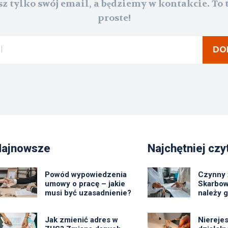
z tylko swój email, a będziemy w kontakcie. To 
proste!
DO
Najnowsze
Najchętniej czy
Powód wypowiedzenia
Czynny 
umowy o pracę – jakie
Skarbow
musi być uzasadnienie?
należy 
Jak zmienić adres w
Niereje