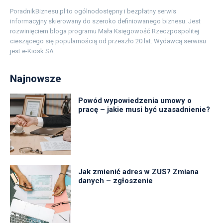
PoradnikBiznesu.pl to ogólnodostępny i bezpłatny serwis
informacyjny skierowany do szeroko definiowanego biznesu. Jest
rozwinięciem bloga programu Mała Księgowość Rzeczpospolitej
cieszącego się popularnością od przeszło 20 lat. Wydawcą serwisu
jest e-Kiosk SA.
Najnowsze
Powód wypowiedzenia umowy o
pracę – jakie musi być uzasadnienie?
Jak zmienić adres w ZUS? Zmiana
danych – zgłoszenie