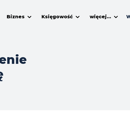
Biznes
Księgowość
więcej...
W
enie
ę