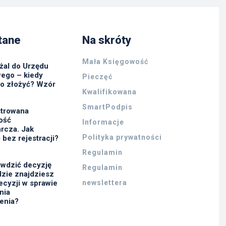
tane
Na skróty
Mała Księgowość
żal do Urzędu
ego – kiedy
Pieczęć
go złożyć? Wzór
Kwalifikowana
SmartPodpis
strowana
ność
Informacje
rcza. Jak
Polityka prywatności
 bez rejestracji?
Regulamin
awdzić decyzję
Regulamin
zie znajdziesz
ecyzji w sprawie
newslettera
nia
enia?