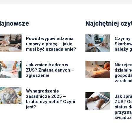
Najnowsze
Najchętniej czy
Powód wypowiedzenia
Czynny 
umowy o pracę – jakie
Skarbow
musi być uzasadnienie?
należy 
Jak zmienić adres w
Niereje
ZUS? Zmiana danych –
działal
zgłoszenie
gospoda
zarabiać
Wynagrodzenie
zasadnicze 2025 –
Jak spr
brutto czy netto? Czym
ZUS? Gd
jest?
status d
przyzna
świadcz