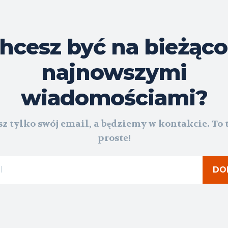
hcesz być na bieżąco
najnowszymi
wiadomościami?
z tylko swój email, a będziemy w kontakcie. To 
proste!
DO